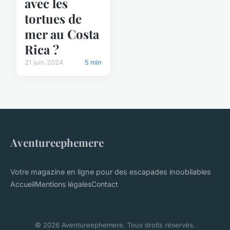
avec les
tortues de
mer au Costa
Rica ?
21 juin 2024
5 min
Aventureephemere
Votre magazine en ligne pour des escapades inoubliables
Accueil
Mentions légales
Contact
© 2026 Aventureephemere. Tous droits réservés.