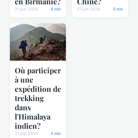
en Birmanie?
Chine?
21 juin 2024
6 min
21 juin 2024
5 min
Où participer
à une
expédition de
trekking
dans
l'Himalaya
indien?
21 juin 2024
5 min